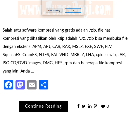
Salah satu sofware kompresi yang gratis adalah 7zip, file hasil
kompresi yang dihasilkan oleh 7zip adalah *.7z. 7zip bisa membuka file
dengan ekstensi APM, ARJ, CAB, RAR, MSLZ, EXE, SWF, FLV,
SquashFS, CramFS, NTFS, FAT, VHD, MBR, Z, LHA, cpio, smzip, JAR,
ISO CD/DVD images, DMG, HFS, rpm dan beberapa file kompresi
yang lain. Anda …
Facebook
Mastodon
Email
Share
Continue Reading
0