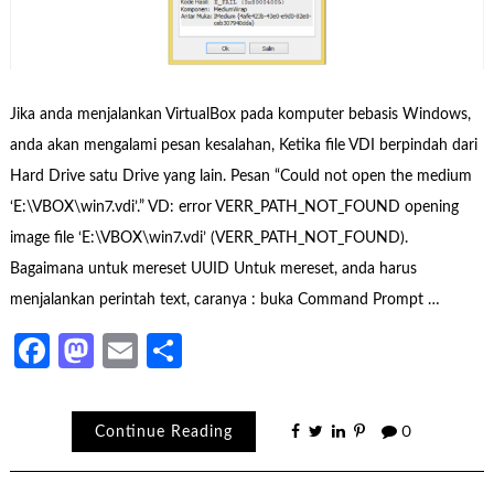
Jika anda menjalankan VirtualBox pada komputer bebasis Windows,
anda akan mengalami pesan kesalahan, Ketika file VDI berpindah dari
Hard Drive satu Drive yang lain. Pesan “Could not open the medium
‘E:\VBOX\win7.vdi’.” VD: error VERR_PATH_NOT_FOUND opening
image file ‘E:\VBOX\win7.vdi’ (VERR_PATH_NOT_FOUND).
Bagaimana untuk mereset UUID Untuk mereset, anda harus
menjalankan perintah text, caranya : buka Command Prompt …
Facebook
Mastodon
Email
Share
Continue Reading
0