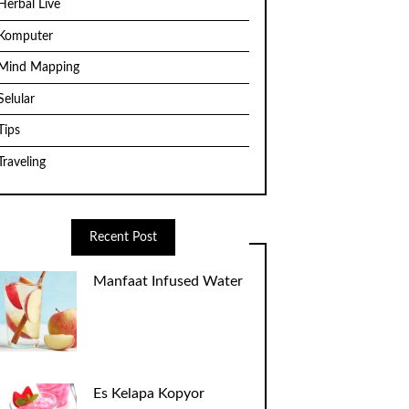
Herbal Live
Komputer
Mind Mapping
Selular
Tips
Traveling
Recent Post
Manfaat Infused Water
Es Kelapa Kopyor