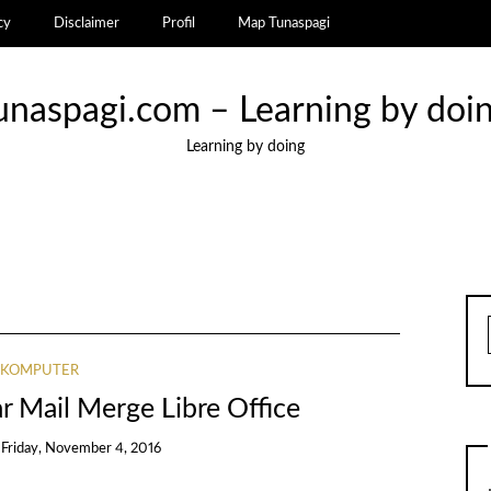
cy
Disclaimer
Profil
Map Tunaspagi
unaspagi.com – Learning by doi
Learning by doing
KOMPUTER
r Mail Merge Libre Office
n
Friday, November 4, 2016