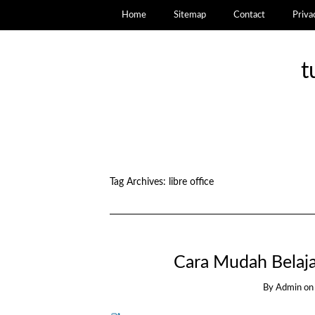
Home
Sitemap
Contact
Priva
t
Tag Archives:
libre office
Cara Mudah Belaja
By
Admin
o